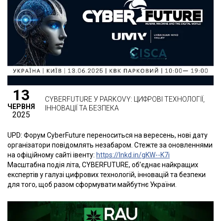
13
CYBERFUTURE У PARKOVY: ЦИФРОВІ ТЕХНОЛОГІЇ,
ЧЕРВНЯ
ІННОВАЦІЇ ТА БЕЗПЕКА
2025
UPD: Форум CyberFuture переноситься на вересень, нові дату
організатори повідомлять незабаром. Стежте за оновленнями
на офіційному сайті івенту:
https://lnkd.in/gKW--K7i
Масштабна подія літа, CYBERFUTURE, об’єднає найкращих
експертів у галузі цифрових технологій, інновацій та безпеки
для того, щоб разом сформувати майбутнє України.