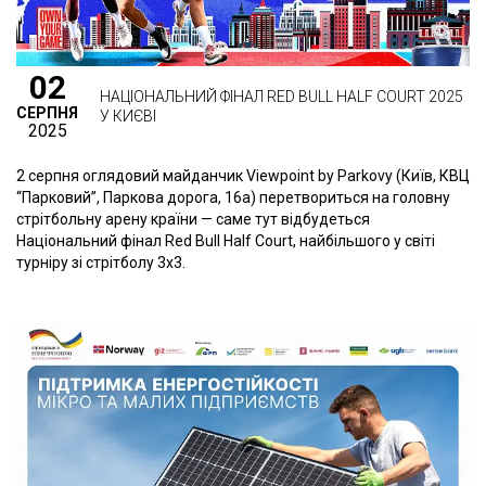
02
НАЦІОНАЛЬНИЙ ФІНАЛ RED BULL HALF COURT 2025
СЕРПНЯ
У КИЄВІ
2025
2 серпня оглядовий майданчик Viewpoint by Parkovy (Київ, КВЦ
“Парковий”, Паркова дорога, 16а) перетвориться на головну
стрітбольну арену країни — саме тут відбудеться
Національний фінал Red Bull Half Court, найбільшого у світі
турніру зі стрітболу 3х3.