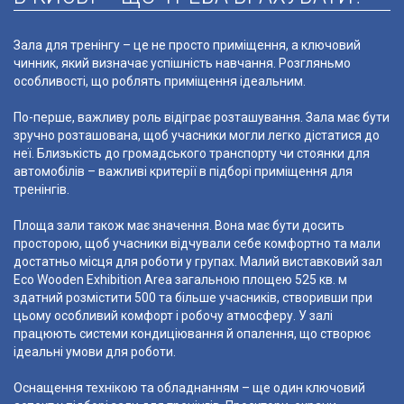
Зала для тренінгу – це не просто приміщення, а ключовий
чинник, який визначає успішність навчання. Розгляньмо
особливості, що роблять приміщення ідеальним.
По-перше, важливу роль відіграє розташування. Зала має бути
зручно розташована, щоб учасники могли легко дістатися до
неї. Близькість до громадського транспорту чи стоянки для
автомобілів – важливі критерії в підборі приміщення для
тренінгів.
Площа зали також має значення. Вона має бути досить
просторою, щоб учасники відчували себе комфортно та мали
достатньо місця для роботи у групах. Малий виставковий зал
Eco Wooden Exhibition Area загальною площею 525 кв. м
здатний розмістити 500 та більше учасників, створивши при
цьому особливий комфорт і робочу атмосферу. У залі
працюють системи кондиціювання й опалення, що створює
ідеальні умови для роботи.
Оснащення технікою та обладнанням – ще один ключовий