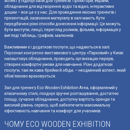
аспект у підборі зали для тренінгів. Проєктори, екрани,
обладнання для відтворення аудіо та відео, інтерактивні
дошки – все це є у нас. Для проведення якісних тренінгів і
презентацій, засвоєння матеріалу в залі мають бути
передбачені різні способи донесення інформації. Це можуть
бути виступи, лекції, перегляд роликів, фільмів, інформація у
вигляді таблиць, графіків, малюнків.
Важливими є і додаткові послуги, що надаються в залі.
Персонал конгресно-виставкового центру «Парковий» у Києві
налаштовує обладнання, проводить організацію перерв,
створює комфортні умови для навчання. Різні додаткові
послуги, такі як кава-брейки й обіди, – неодмінний аспект, який
обов'язково враховується.
Зал для тренінгу Eco Wooden Exhibition Area, оформлений у
класичному стилі, поєднує зручне розташування, достатню
площу, сучасне обладнання, доступну вартість оренди та
високий рівень сервісу, щоб забезпечити максимальну
ефективність навчання та комфорт для учасників.
ЧОМУ ECO WOODEN EXHIBITION