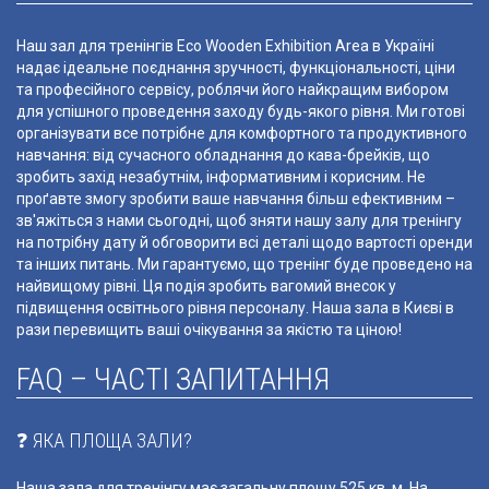
Наш зал для тренінгів Eco Wooden Exhibition Area в Україні
надає ідеальне поєднання зручності, функціональності, ціни
та професійного сервісу, роблячи його найкращим вибором
для успішного проведення заходу будь-якого рівня. Ми готові
організувати все потрібне для комфортного та продуктивного
навчання: від сучасного обладнання до кава-брейків, що
зробить захід незабутнім, інформативним і корисним. Не
проґавте змогу зробити ваше навчання більш ефективним –
зв'яжіться з нами сьогодні, щоб зняти нашу залу для тренінгу
на потрібну дату й обговорити всі деталі щодо вартості оренди
та інших питань. Ми гарантуємо, що тренінг буде проведено на
найвищому рівні. Ця подія зробить вагомий внесок у
підвищення освітнього рівня персоналу. Наша зала в Києві в
рази перевищить ваші очікування за якістю та ціною!
FAQ – ЧАСТІ ЗАПИТАННЯ
❓ ЯКА ПЛОЩА ЗАЛИ?
Наша зала для тренінгу має загальну площу 525 кв. м. На