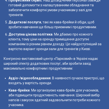
Професійний сервіс
. Наш досвідчений персонал завжди
готовий допомогти з налаштуванням обладнання та
забезпечити комфортні умови учасникам у залі для
тренінгів.
Додаткові послуги
, такі як кава-брейки й обіди, щоб
зробити навчання ще більш приємним і продуктивним.
Доступна цінова політика
. Ми дбаємо про кожного
клієнта, тому ціни на оренду приміщення доступні
компаніям із різним рівнем доходу. Це найдоступніший за
вартістю варіант оренди зали для тренінгів у Києві.
Конгресно-виставковий центр «Парковий» в Україні надає
широкий спектр додаткових послуг, аби зробити захід
максимально комфортним і продуктивним:
Аудіо-/відеообладнання
. В наявності сучасні пристрої, що
входять у вартість оренди.
Кава-брейки
. Ми організуємо кава-брейк для учасників,
аби підвищити продуктивність навчання. Широкий вибір
напоїв і закусок здатний задовольнити потреби кожного
учасника.