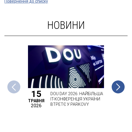
Повернення до списку
НОВИНИ
15
21
«
DOU DAY 2026: НАЙБІЛЬША
З
IT-КОНФЕРЕНЦІЯ УКРАЇНИ
ТРАВНЯ
СІЧНЯ
К
ВТРЕТЄ У PARKOVY
2026
2026
Р
А
С