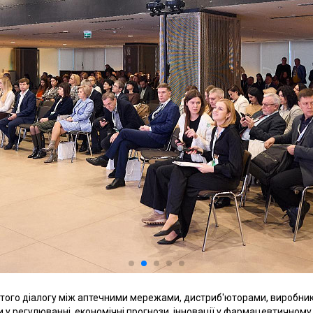
итого діалогу між аптечними мережами, дистриб'юторами, виробни
 у регулюванні, економічні прогнози, інновації у фармацевтичному 