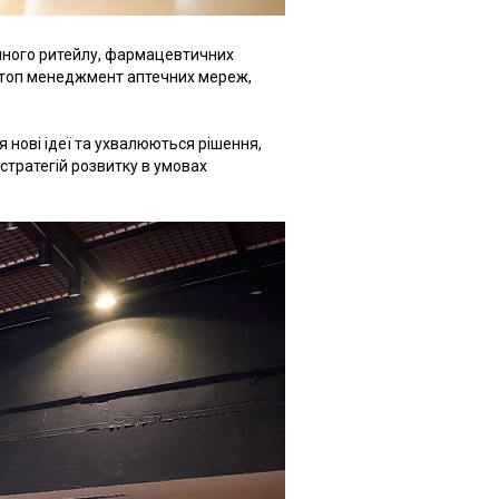
чного ритейлу, фармацевтичних
к, топ менеджмент аптечних мереж,
нові ідеї та ухвалюються рішення,
стратегій розвитку в умовах