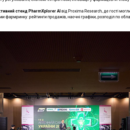
ктивний стенд PharmXplorer AI
від Proxima Research, де гості могл
и фармринку: рейтинги продажів, наочні графіки, розподіл по облас