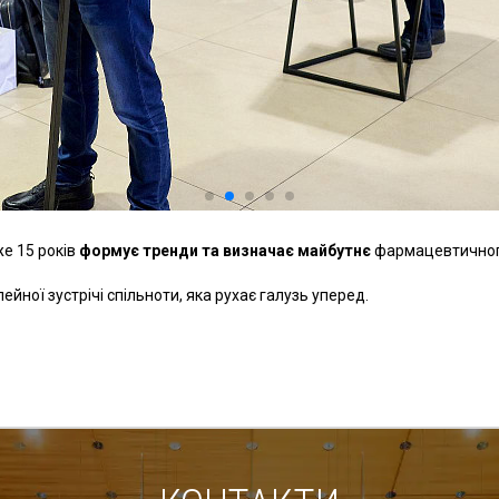
же 15 років
формує тренди та визначає майбутнє
фармацевтичног
йної зустрічі спільноти, яка рухає галузь уперед.