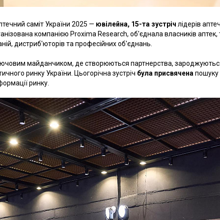
птечний саміт України 2025 —
ювілейна, 15-та зустріч
лідерів апте
організована компанією Proxima Research, об'єднала власників апте
ій, дистриб'юторів та професійних об'єднань.
лючовим майданчиком, де створюються партнерства, зароджуються 
чного ринку України. Цьогорічна зустріч
була присвячена
пошуку 
формації ринку.