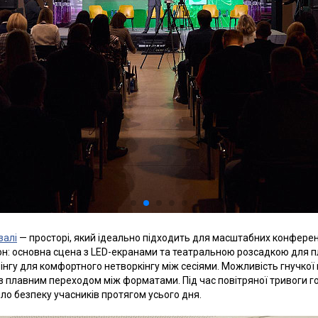
залі
— просторі, який ідеально підходить для масштабних конференц
он: основна сцена з LED-екранами та театральною розсадкою для пл
інгу для комфортного нетворкінгу між сесіями. Можливість гнучкої
 з плавним переходом між форматами. Під час повітряної тривоги г
о безпеку учасників протягом усього дня.