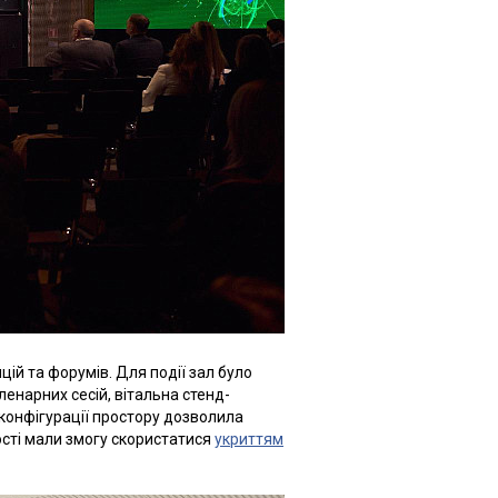
ій та форумів. Для події зал було
енарних сесій, вітальна стенд-
 конфігурації простору дозволила
ості мали змогу скористатися
укриттям