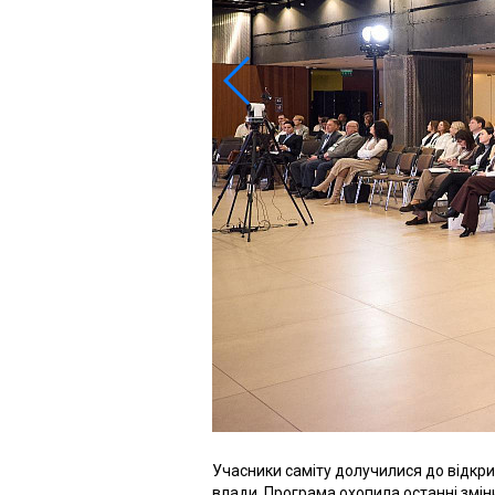
Учасники саміту долучилися до відкр
влади. Програма охопила останні зміни