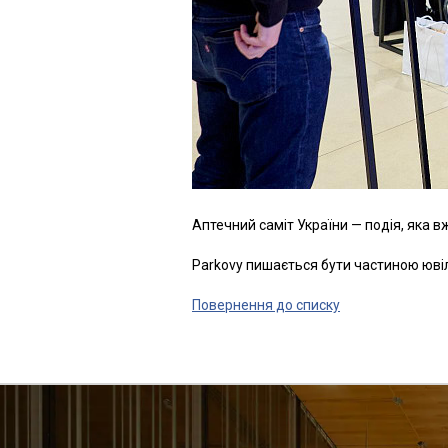
Аптечний саміт України — подія, яка в
Parkovy пишається бути частиною ювіле
Повернення до списку