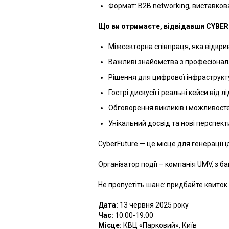
Формат: B2B networking, виставкова 
Що ви отримаєте, відвідавши CYBE
Міжсекторна співпраця, яка відкрив
Важливі знайомства з професіонала
Рішення для цифрової інфраструкту
Гострі дискусії і реальні кейси від лі
Обговорення викликів і можливосте
Унікальний досвід та нові перспект
CyberFuture — це місце для генерації
Організатор події – компанія UMV, з б
Не пропустіть шанс: придбайте квиток 
Дата:
13 червня 2025 року
Час:
10:00-19:00
Місце:
КВЦ «Парковий», Київ