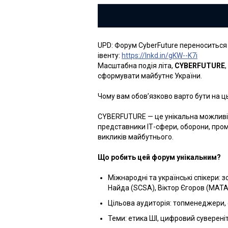
UPD: Форум CyberFuture переноситься 
івенту:
https://lnkd.in/gKW--K7i
Масштабна подія літа,
CYBERFUTURE
сформувати майбутнє України.
Чому вам обов’язково варто бути на 
CYBERFUTURE — це унікальна можливіст
представники ІТ-сфери, оборони, пром
викликів майбутнього.
Що робить цей форум унікальним?
Міжнародні та українські спікери: 
Найда (SCSA), Віктор Єгоров (MATA
Цільова аудиторія: топменеджери, с
Теми: етика ШІ, цифровий сувереніт