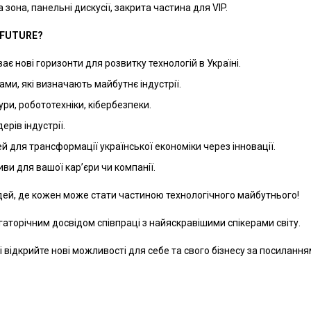
зона, панельні дискусії, закрита частина для VIP.
RFUTURE?
ає нові горизонти для розвитку технологій в Україні.
ми, які визначають майбутнє індустрії.
ри, робототехніки, кібербезпеки.
дерів індустрії.
й для трансформації української економіки через інновації.
иви для вашої кар’єри чи компанії.
 ідей, де кожен може стати частиною технологічного майбутнього!
агаторічним досвідом співпраці з найяскравішими спікерами світу.
і відкрийте нові можливості для себе та свого бізнесу за посиланн