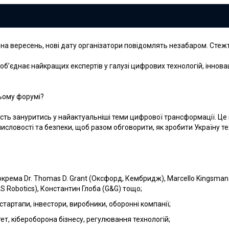
на вересень, нові дату організатори повідомлять незабаром. Стеж
, об’єднає найкращих експертів у галузі цифрових технологій, іннова
цьому форумі?
ь зануритись у найактуальніші теми цифрової трансформації. Це м
исловості та безпеки, щоб разом обговорити, як зробити Україну те
зокрема Dr. Thomas D. Grant (Оксфорд, Кембридж), Marcello Kingsman
S Robotics), Константин Глоба (G&G) тощо;
тартапи, інвестори, виробники, оборонні компанії;
ет, кібероборона бізнесу, регулювання технологій;